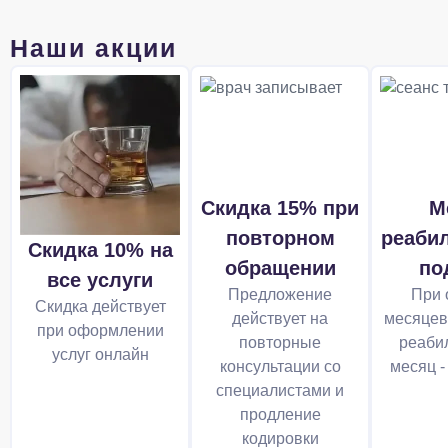
Наши акции
Скидка 15% при
М
повторном
реаби
Скидка 10% на
обращении
по
все услуги
Предложение
При 
Скидка действует
действует на
месяцев
при оформлении
повторные
реабил
услуг онлайн
консультации со
месяц -
специалистами и
продление
кодировки