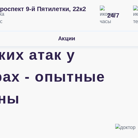
роспект 9-й Пятилетки, 22к2
24/7
Акции
ких атак у
рах - опытные
ены