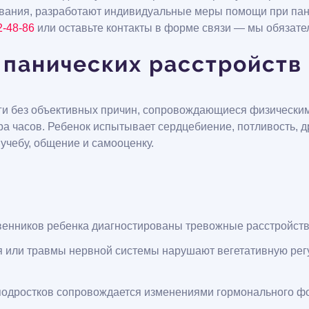
вания, разработают индивидуальные меры помощи при пани
2-48-86
или оставьте контакты в форме связи — мы обязате
панических расстройств 
ги без объективных причин, сопровождающиеся физическим
ра часов. Ребенок испытывает сердцебиение, потливость, др
учебу, общение и самооценку.
венников ребенка диагностированы тревожные расстройств
 или травмы нервной системы нарушают вегетативную регу
подростков сопровождается изменениями гормонального фо