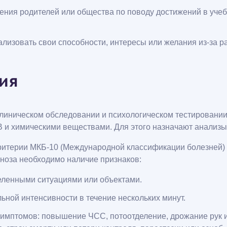
ления родителей или общества по поводу достижений в учеб
изовать свои способности, интересы или желания из-за ра
ия
клиническом обследовании и психологическом тестировани
 и химическими веществами. Для этого назначают анализы 
критерии МКБ-10 (Международной классификации болезней) и
гноза необходимо наличие признаков:
еленными ситуациями или объектами.
ной интенсивности в течение нескольких минут.
птомов: повышение ЧСС, потоотделение, дрожание рук или 