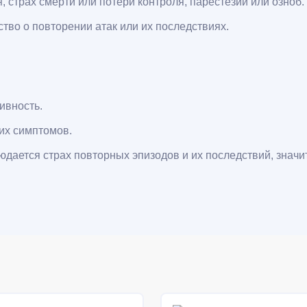
 страх смерти или потери контроля, парестезии или озноб.
тво о повторении атак или их последствиях.
ивность.
их симптомов.
дается страх повторных эпизодов и их последствий, значи