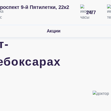
роспект 9-й Пятилетки, 22к2
24/7
Акции
т-
ебоксарах