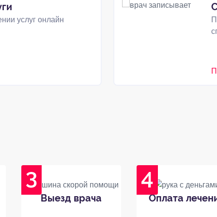
уги
С
нии услуг онлайн
П
с
П
Выезд врача
Оплата лечен