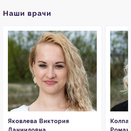
Наши врачи
Яковлева Виктория
Колпа
Данииловна
Роман