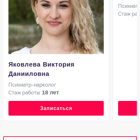
Психиат
Стаж ра
Яковлева Виктория
Данииловна
Психиатр-нарколог
18 лет
Стаж работы:
Записаться