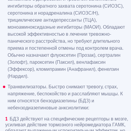
ингибиторы обратного захвата серотонина (СИОЗС),
серотонина и норадреналина (СИОЗС/Н),
трициклические антидепрессанты (ТЦА),
моноаминоксидазные ингибиторы (МАОИ). Обладают
высокой эффективностью в лечении тревожно-
панического расстройства, но требуют длительного
приема и постепенной отмены под контролем врача.
Обычно назначают флуоксетин (Прозак), сертралин
(Золофт), пароксетин (Паксил), венлафаксин
(Эффексор), кломипрамин (Анафранил), фенелзин
(Нардил).
Транквилизаторы. Быстро снимают тревогу, страх,
напряжение, беспокойство и расслабляют мышцы. К
ним относятся бензодиазепины (БДЗ) и
небензодиазепиновые анксиолитики:
БДЗ действуют на специфические рецепторы в мозге,
усиливая действие тормозного нейромедиатора ГАМК,
обладают выраженным успокоительным эффектом, но