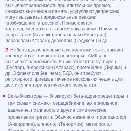
вызывают зависимость при длительном приеме,
снижают внимание и память, усугубляют депрессию,
могут вызывать парадоксальные реакции
(возбуждение, агрессию). Применяются
кратковременно и по строгим показаниям. Примеры:
алпразолам (Ксанакс), клоназепам (Ривотрил),
лоразепам (Атаван), диазепам (Седуксен) и др.
Небензодиазепиновые анксиолитики тоже снимают
тревогу, но не влияют на рецепторы ГАМК и не
вызывают зависимости. К ним относятся буспирон
(Буспар), гидроксизин (Атаракс), прегабалин (Лирика) и
др. Эффект слабее, чем у БДЗ, они требуют
регулярного приема в течение нескольких недель для
достижения терапевтического результата.
Бета-блокаторы — блокируют бета-адренорецепторы и
тем самым снижают сердцебиение, артериальное
давление, потливость и другие соматические
проявления тревоги. Обычно назначают пропранолол
(Анаприлин), атенолол (Тенормин), метопролол