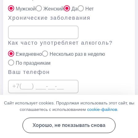
Мужской
Женский
Да
Нет
Хронические заболевания
Как часто употребляет алкоголь?
Ежедневно
Несколько раз в неделю
По праздникам
Ваш телефон
Нажимая кнопку “Отправить” вы соглашаетесь с
политикой
Сайт использует cookies. Продолжая использовать этот сайт, вы
соглашаетесь с использованием
cookie-файлов
.
конфеденциальности
данного сайта
Узнать стоимость
Хорошо, не показывать снова