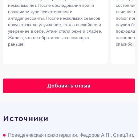
несколько лет. После обследования врачи
состояние
назначили курс психотерапии и
лечение в 
антидепрессанты. После нескольких сеансов
помог поня
почувствовала улучшение, стала спокойнее и
научил бор
увереннее в себе. Атаки стали реже и слабее.
подходящи
Жалею, что не обратилась за помощью
накопленны
раньше.
спасибо!
Добавить отзыв
Источники
Поведенческая психотерапия, Федоров А.П., СпецЛит.