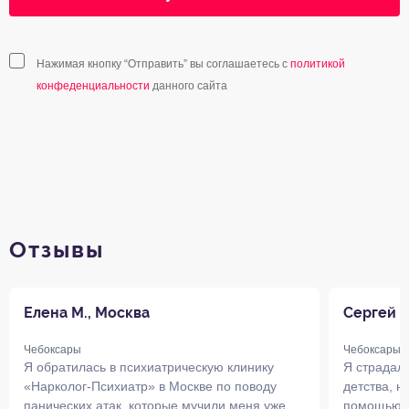
Нажимая кнопку “Отправить” вы соглашаетесь с
политикой
конфеденциальности
данного сайта
Отзывы
Елена М., Москва
Сергей П
Чебоксары
Чебоксары
Я обратилась в психиатрическую клинику
Я страдал 
«Нарколог-Психиатр» в Москве по поводу
детства, н
панических атак, которые мучили меня уже
помощью, с